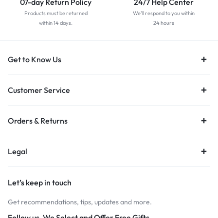
07-day Return Policy
24/7 Help Center
Products must be returned
We'll respond to you within
within 14 days.
24 hours
Get to Know Us
Customer Service
Orders & Returns
Legal
Let’s keep in touch
Get recommendations, tips, updates and more.
Follow us, We Select and Offer Free Gifts..